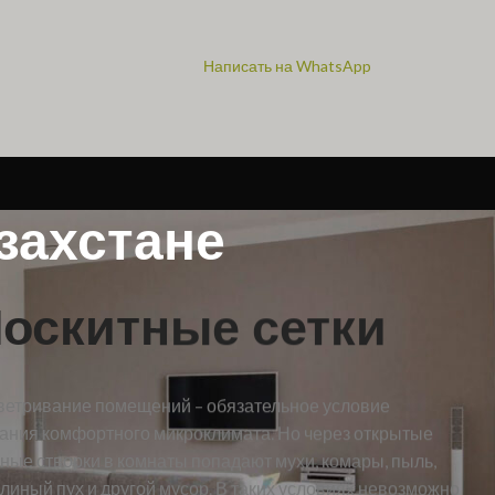
Написать на WhatsApp
захстане
оскитные сетки
етривание помещений – обязательное условие
ания комфортного микроклимата. Но через открытые
ные створки в комнаты попадают мухи, комары, пыль,
линый пух и другой мусор. В таких условиях невозможно