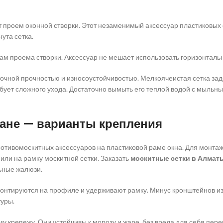
т проем оконной створки. Этот незаменимый аксессуар пластиковых 
ута сетка.
м проема створки. Аксессуар не мешает использовать горизонталь
очной прочностью и износоустойчивостью. Мелкоячеистая сетка зад
ебует сложного ухода. Достаточно вымыть его теплой водой с мыльн
тане —
варианты крепления
отивомоскитных аксессуаров на пластиковой раме окна. Для монта
или на рамку москитной сетки. Заказать
москитные сетки в Алмат
ьные жалюзи.
онтируются на профиле и удерживают рамку. Минус кронштейнов из 
туры.
 крепежу. Они устойчивы к морозу и жаре, без вреда для себя пере