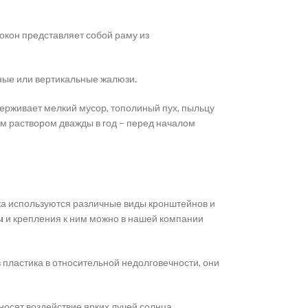
окон представляет собой раму из
ные или вертикальные жалюзи
.
ерживает мелкий мусор, тополиный пух, пыльцу
ым раствором дважды в год – перед началом
жа используются различные виды кронштейнов и
ы
и крепления к ним можно в нашей компании
пластика в относительной недолговечности, они
носят воздействие ярких лучей солнца.