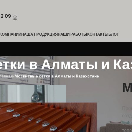
72 09
 КОМПАНИИ
НАША ПРОДУКЦИЯ
НАШИ РАБОТЫ
КОНТАКТЫ
БЛОГ
тки в Алматы и Ка
лавная
/
Москитные сетки в Алматы и Казахстане
М
Пров
созд
окон
топо