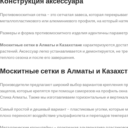
Конструкция аксессуара
Противомоскитная сетка – это сетчатая завеса, которая перекрывае
металлопластикового или алюминиевого профиля, на который натян
Размеры и форма противомоскитного изделия идентичны параметра
Москитные сетки в Алматы и Казахстане
характеризуются достат
растений. Аксессуар легко устанавливается и демонтируется, не тр
теплого сезона и после его завершения.
Москитные сетки в Алматы и Казахс
Производители предлагают широкий выбор вариантов крепления пр
зацепов, которые крепятся при помощи саморезов на профиль окна 
Спика Алматы. Также мы изготавливаем горизонтальные и вертикал
Самый простой и дешевый вариант – пластиковые уголки, которые м
плохо переносят воздействие ультрафиолета и перепадов темпера
Металлические кронштейны – практичная альтернатива пластиковому