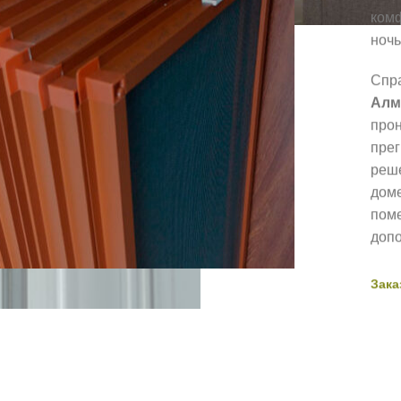
комф
ночь
Спра
Алм
прон
прег
реше
доме
поме
допо
Зака