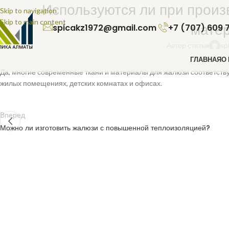
Используются ли при произ
Skip to navigation
Skip to main content
мате
spicakz1972@gmail.com
+7 (707) 609 
Автор статьи
sp
ГЛАВНАЯ
О
Да, многие современные ткани и материалы для жалюзи соответств
жилых помещениях, детских комнатах и офисах.
Вперед
Можно ли изготовить жалюзи с повышенной теплоизоляцией?