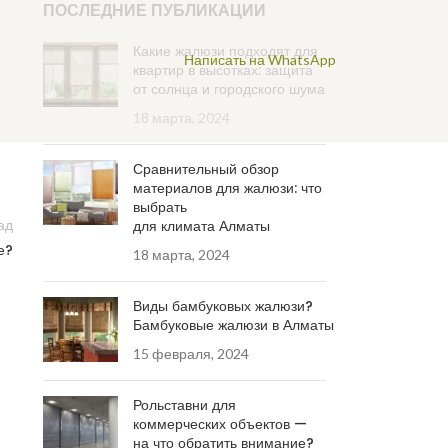
ПОСЛЕДНИЕ ПУБЛИКАЦИИ
Какие жалюзи подходят для
Написать на WhatsApp
квартир в высотках: защита
от солнца и городского шума
18 марта, 2024
Сравнительный обзор
материалов для жалюзи: что
выбрать
ад
для климата Алматы
е?
18 марта, 2024
Виды бамбуковых жалюзи?
Бамбуковые жалюзи в Алматы
15 февраля, 2024
Рольставни для
коммерческих объектов —
на что обратить внимание?