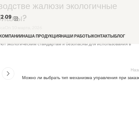
водстве жалюзи экологичные
риалы?
72 09
ica
On 10 марта, 2026
 КОМПАНИИ
НАША ПРОДУКЦИЯ
НАШИ РАБОТЫ
КОНТАКТЫ
БЛОГ
уют экологическим стандартам и безопасны для использования в
Наз
Можно ли выбрать тип механизма управления при заказ