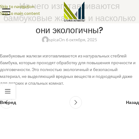
Из чего изготавливаются
Skip to navigation
Skip to main content
бамбуковые жалюзи и насколько
они экологичны?
spica
On 6 октября, 2025
Бамбуковые жалюзи изготавливаются из натуральных стеблей
бамбука, которые проходят обработку для повышения прочности и
долговечности. Это полностью экологичный и безопасный
материал, не выделяющий вредных веществ и подходящий даже
для детских и спальных комнат.
Вперед
Назад