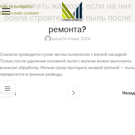
Как чистить жалюзи, если на них
Skip to navigation
Skip to main content
осела строительная пыль после
ремонта?
spica
On 6 мая, 2026
Сначала проводится сухая чистка пылесосом с мягкой насадкой.
Только после удаления основной пыли с жалюзи можно выполнять
влажную обработку. Нельзя сразу протирать мокрой тряпкой — пыль
превратится в грязные разводы.
Вперед
Назад