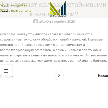
Как делают жалюзи устойчивыми
Skip to navigation
Skip to main content
к влаге и пыли?
spica
On 5 ноября, 2025
Для повышения устойчивости к влаге и пыли применяются
современные технологии обработки тканей и ламелей. Тканевые
полотна пропитывают составами с антистатическим и
влагоотталкивающим эффектом, а алюминиевые и пластиковые
ламели покрывают защитным лаком или полимером. Это позволяет
использовать такие жалюзи даже на кухне, в ванной или на балконе.
Вперед
Назад