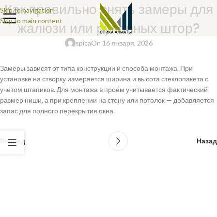
Как правильно снять замеры для
Skip to navigation
Skip to main content
жалюзи или рулонных штор?
spica
On 16 января, 2026
Замеры зависят от типа конструкции и способа монтажа. При
установке на створку измеряется ширина и высота стеклопакета с
учётом штапиков. Для монтажа в проём учитывается фактический
размер ниши, а при креплении на стену или потолок — добавляется
запас для полного перекрытия окна.
Вперед
Назад