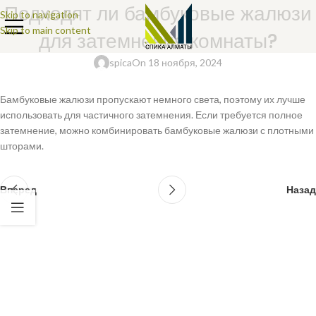
Подходят ли бамбуковые жалюзи
Skip to navigation
Skip to main content
для затемнения комнаты?
spica
On 18 ноября, 2024
Бамбуковые жалюзи пропускают немного света, поэтому их лучше
использовать для частичного затемнения. Если требуется полное
затемнение, можно комбинировать бамбуковые жалюзи с плотными
шторами.
Вперед
Назад