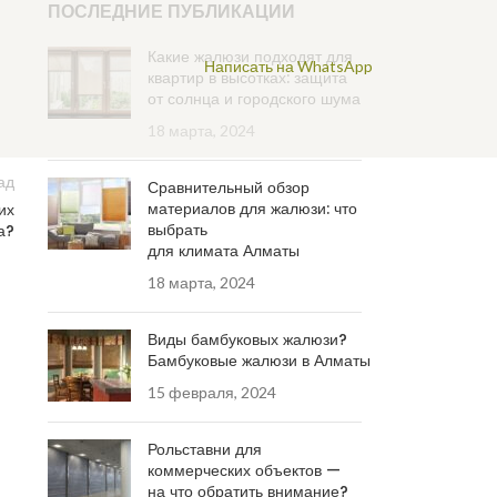
ПОСЛЕДНИЕ ПУБЛИКАЦИИ
Какие жалюзи подходят для
Написать на WhatsApp
квартир в высотках: защита
от солнца и городского шума
18 марта, 2024
ад
Сравнительный обзор
материалов для жалюзи: что
их
выбрать
а?
для климата Алматы
18 марта, 2024
Виды бамбуковых жалюзи?
Бамбуковые жалюзи в Алматы
15 февраля, 2024
Рольставни для
коммерческих объектов —
на что обратить внимание?