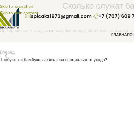
Сколько служат б
Skip to navigation
Skip to main content
Автор статьи
spi
spicakz1972@gmail.com
+7 (707) 609 
При правильном уходе и минимальном воздействии влаги и солнечны
ГЛАВНАЯ
О
Вперед
Требуют ли бамбуковые жалюзи специального ухода?