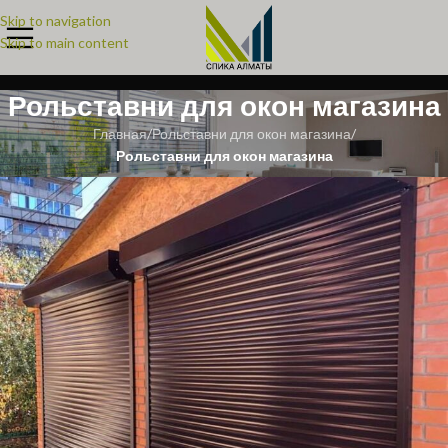
Skip to navigation
Skip to main content
Рольставни для окон магазина
Главная
/
Рольставни для окон магазина
/
Рольставни для окон магазина