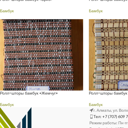
Бамбук
Бамбук
Ролл-шторы бамбук «Жемчуг»
Ролл-шторы бамбук
Бамбук
Бамбук
г. Алматы, ул. Вол
Тел: +7 (707) 609 
Режим работы: Пн-пт,