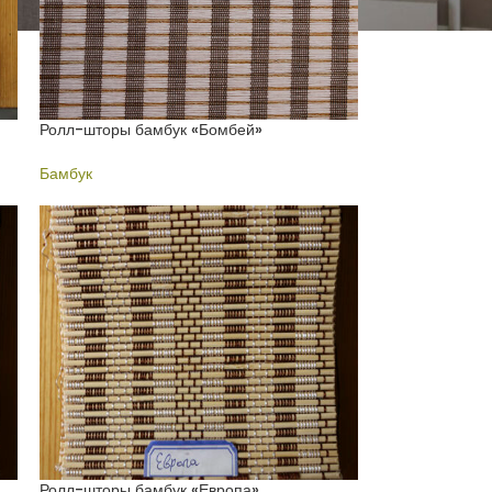
Ролл-шторы бамбук «Бомбей»
Бамбук
Ролл-шторы бамбук «Европа»