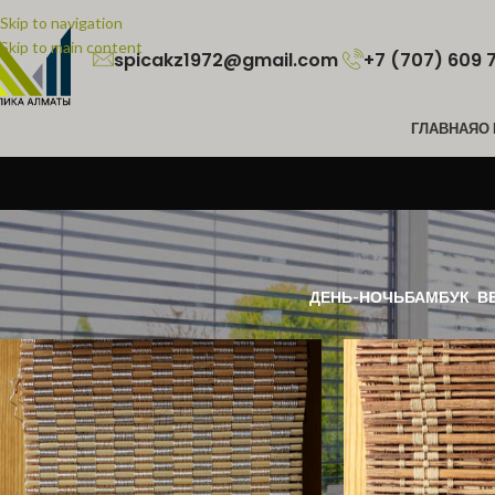
Skip to navigation
Skip to main content
spicakz1972@gmail.com
+7 (707) 609 
ГЛАВНАЯ
О
Главная
/
Бамбук
ДЕНЬ-НОЧЬ
БАМБУК
В