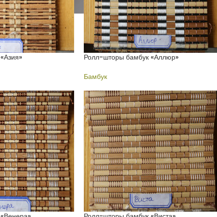
«Азия»
Ролл-шторы бамбук «Аллюр»
Бамбук
 «Венера»
Ролл-шторы бамбук «Виста»